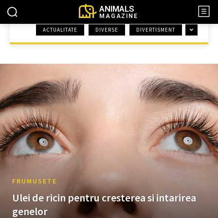
ANIMALS
MAGAZINE
ACTUALITATE
DIVERSE
DIVERTISMENT
ACASĂ
FRUMUSETE
FRUMUSETE
Ulei de ricin pentru cresterea si intarirea
genelor