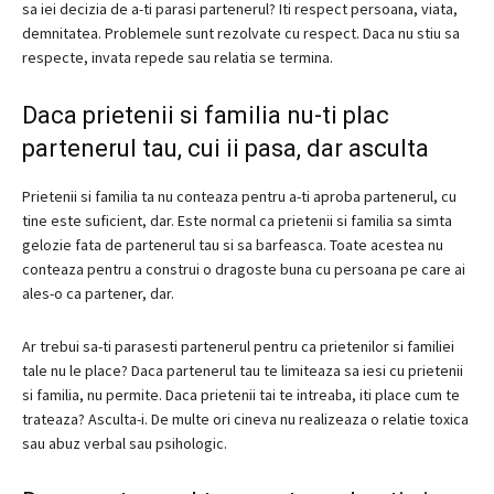
sa iei decizia de a-ti parasi partenerul?
Iti respect persoana, viata,
demnitatea.
Problemele sunt rezolvate cu respect.
Daca nu stiu sa
respecte, invata repede sau relatia se termina.
Daca prietenii si familia nu-ti plac
partenerul tau, cui ii pasa, dar asculta
Prietenii si familia ta nu conteaza pentru a-ti aproba partenerul, cu
tine este suficient, dar.
Este normal ca prietenii si familia sa simta
gelozie fata de partenerul tau si sa barfeasca.
Toate acestea nu
conteaza pentru a construi o dragoste buna cu persoana pe care ai
ales-o ca partener, dar.
Ar trebui sa-ti parasesti partenerul pentru ca prietenilor si familiei
tale nu le place?
Daca partenerul tau te limiteaza sa iesi cu prietenii
si familia, nu permite.
Daca prietenii tai te intreaba, iti place cum te
trateaza?
Asculta-i.
De multe ori cineva nu realizeaza o relatie toxica
sau abuz verbal sau psihologic.