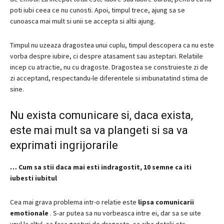
poti iubi ceea ce nu cunosti.
Apoi, timpul trece, ajung sa se
cunoasca mai mult si unii se accepta si altii ajung.
Timpul nu uzeaza dragostea unui cuplu, timpul descopera ca nu este
vorba despre iubire, ci despre atasament sau asteptari.
Relatiile
incep cu atractie, nu cu dragoste.
Dragostea se construieste zi de
zi acceptand, respectandu-le diferentele si imbunatatind stima de
sine.
Nu exista comunicare si, daca exista,
este mai mult sa va plangeti si sa va
exprimati ingrijorarile
…
Cum sa stii daca mai esti indragostit, 10 semne ca iti
iubesti iubitul
Cea mai grava problema intr-o relatie este
lipsa comunicarii
emotionale
.
S-ar putea sa nu vorbeasca intre ei, dar sa se uite