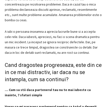
concentreaza pe rezolvarea problemei.
Daca in cazul tau o mica
problema declanseaza discutii aprinse, reclamatii, resentimente
etc., sunt multe probleme acumulate.
Amanarea problemelor este o
bomba cu ceas.
A iubi o persoana inseamna a aprecia lucrurile bune si a accepta
cele rele.
Daca iubesti, apreciezi, nu faci o scena dramatica pentru
un mic incident.
La inceput se ignora reciproc defectele.
Dar, pe
masura ce trece timpul, dragostea se construieste cu detalii.
Dar
daca in loc de detalii sunt reclamatii, nu are rost sa continui.
Cand dragostea progreseaza, este din ce
in ce mai distractiv, iar daca nu se
intampla, cum sa continui?
…
Cum sa stii daca partenerul tau nu te mai iubeste ca
inainte, 7 sfaturi simple
Vreau sa-mi parasesc partenerul pentru ca totul a devenit