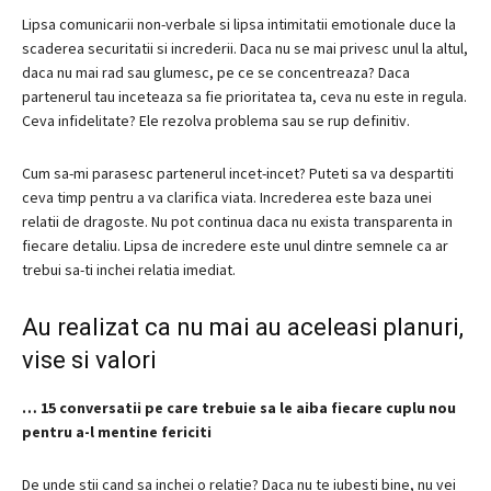
Lipsa comunicarii non-verbale si lipsa intimitatii emotionale duce la
scaderea securitatii si increderii.
Daca nu se mai privesc unul la altul,
daca nu mai rad sau glumesc, pe ce se concentreaza?
Daca
partenerul tau inceteaza sa fie prioritatea ta, ceva nu este in regula.
Ceva infidelitate?
Ele rezolva problema sau se rup definitiv.
Cum sa-mi parasesc partenerul incet-incet?
Puteti sa va despartiti
ceva timp pentru a va clarifica viata.
Increderea este baza unei
relatii de dragoste.
Nu pot continua daca nu exista transparenta in
fiecare detaliu.
Lipsa de incredere este unul dintre semnele ca ar
trebui sa-ti inchei relatia imediat.
Au realizat ca nu mai au aceleasi planuri,
vise si valori
…
15 conversatii pe care trebuie sa le aiba fiecare cuplu nou
pentru a-l mentine fericiti
De unde stii cand sa inchei o relatie?
Daca nu te iubesti bine, nu vei