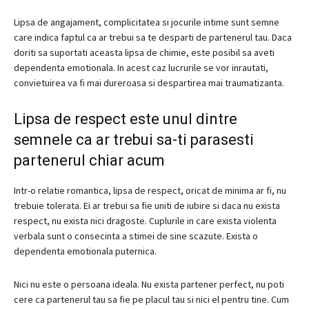
Lipsa de angajament, complicitatea si jocurile intime sunt semne
care indica faptul ca ar trebui sa te desparti de partenerul tau.
Daca
doriti sa suportati aceasta lipsa de chimie, este posibil sa aveti
dependenta emotionala.
In acest caz lucrurile se vor inrautati,
convietuirea va fi mai dureroasa si despartirea mai traumatizanta.
Lipsa de respect este unul dintre
semnele ca ar trebui sa-ti parasesti
partenerul chiar acum
Intr-o relatie romantica, lipsa de respect, oricat de minima ar fi, nu
trebuie tolerata.
Ei ar trebui sa fie uniti de iubire si daca nu exista
respect, nu exista nici dragoste.
Cuplurile in care exista violenta
verbala sunt o consecinta a stimei de sine scazute.
Exista o
dependenta emotionala puternica.
Nici nu este o persoana ideala.
Nu exista partener perfect, nu poti
cere ca partenerul tau sa fie pe placul tau si nici el pentru tine.
Cum