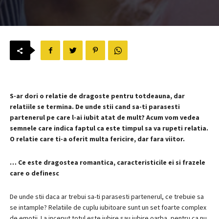
S-ar dori o relatie de dragoste pentru totdeauna, dar
relatiile se termina.
De unde stii cand sa-ti parasesti
partenerul pe care l-ai iubit atat de mult?
Acum vom vedea
semnele care indica faptul ca este timpul sa va rupeti relatia.
O relatie care ti-a oferit multa fericire, dar fara viitor.
…
Ce este dragostea romantica, caracteristicile ei si frazele
care o definesc
De unde stii daca ar trebui sa-ti parasesti partenerul, ce trebuie sa
se intample?
Relatiile de cuplu iubitoare sunt un set foarte complex
de emotii.
La inceput totul este iubire sau iubire oarba, pentru ca nu