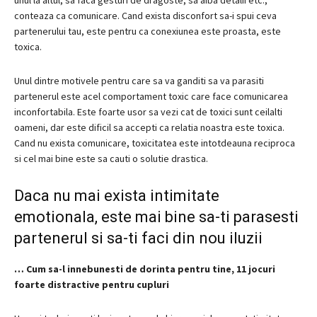
unul la altul, sa faca gesturi de dragoste, sa aiba detalii etc.,
conteaza ca comunicare.
Cand exista disconfort sa-i spui ceva
partenerului tau, este pentru ca conexiunea este proasta, este
toxica.
Unul dintre motivele pentru care sa va ganditi sa va parasiti
partenerul este acel comportament toxic care face comunicarea
inconfortabila.
Este foarte usor sa vezi cat de toxici sunt ceilalti
oameni, dar este dificil sa accepti ca relatia noastra este toxica.
Cand nu exista comunicare, toxicitatea este intotdeauna reciproca
si cel mai bine este sa cauti o solutie drastica.
Daca nu mai exista intimitate
emotionala, este mai bine sa-ti parasesti
partenerul si sa-ti faci din nou iluzii
…
Cum sa-l innebunesti de dorinta pentru tine, 11 jocuri
foarte distractive pentru cupluri