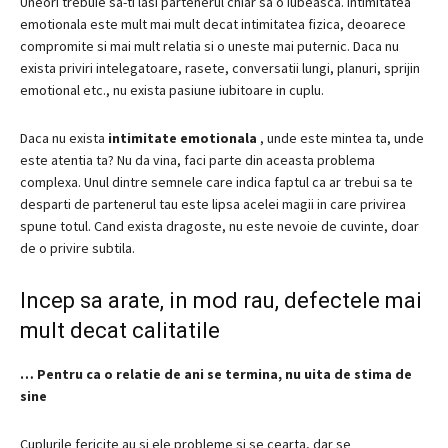
Uneori trebuie sa-ti lasi partenerul chiar sa o iubeasca.
Intimitatea
emotionala este mult mai mult decat intimitatea fizica, deoarece
compromite si mai mult relatia si o uneste mai puternic.
Daca nu
exista priviri intelegatoare, rasete, conversatii lungi, planuri, sprijin
emotional etc., nu exista pasiune iubitoare in cuplu.
Daca nu exista
intimitate emotionala
, unde este mintea ta, unde
este atentia ta?
Nu da vina, faci parte din aceasta problema
complexa.
Unul dintre semnele care indica faptul ca ar trebui sa te
desparti de partenerul tau este lipsa acelei magii in care privirea
spune totul.
Cand exista dragoste, nu este nevoie de cuvinte, doar
de o privire subtila.
Incep sa arate, in mod rau, defectele mai
mult decat calitatile
…
Pentru ca o relatie de ani se termina, nu uita de stima de
sine
Cuplurile fericite au si ele probleme si se cearta, dar se