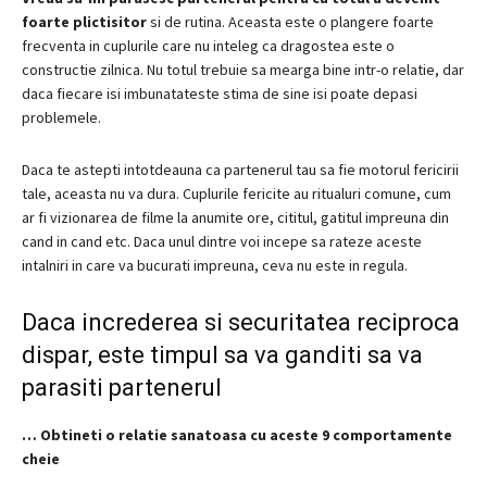
foarte plictisitor
si de rutina.
Aceasta este o plangere foarte
frecventa in cuplurile care nu inteleg ca dragostea este o
constructie zilnica.
Nu totul trebuie sa mearga bine intr-o relatie, dar
daca fiecare isi imbunatateste stima de sine isi poate depasi
problemele.
Daca te astepti intotdeauna ca partenerul tau sa fie motorul fericirii
tale, aceasta nu va dura.
Cuplurile fericite au ritualuri comune, cum
ar fi vizionarea de filme la anumite ore, cititul, gatitul impreuna din
cand in cand etc.
Daca unul dintre voi incepe sa rateze aceste
intalniri in care va bucurati impreuna, ceva nu este in regula.
Daca increderea si securitatea reciproca
dispar, este timpul sa va ganditi sa va
parasiti partenerul
…
Obtineti o relatie sanatoasa cu aceste 9 comportamente
cheie