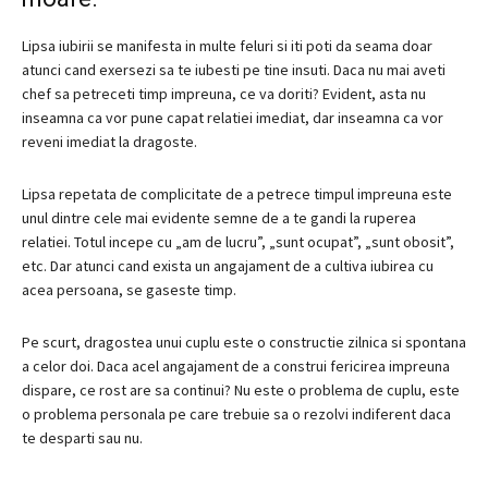
Lipsa iubirii se manifesta in multe feluri si iti poti da seama doar
atunci cand exersezi sa te iubesti pe tine insuti.
Daca nu mai aveti
chef sa petreceti timp impreuna, ce va doriti?
Evident, asta nu
inseamna ca vor pune capat relatiei imediat, dar inseamna ca vor
reveni imediat la dragoste.
Lipsa repetata de complicitate de a petrece timpul impreuna este
unul dintre cele mai evidente semne de a te gandi la ruperea
relatiei.
Totul incepe cu „am de lucru”, „sunt ocupat”, „sunt obosit”,
etc.
Dar atunci cand exista un angajament de a cultiva iubirea cu
acea persoana, se gaseste timp.
Pe scurt, dragostea unui cuplu este o constructie zilnica si spontana
a celor doi.
Daca acel angajament de a construi fericirea impreuna
dispare, ce rost are sa continui?
Nu este o problema de cuplu, este
o problema personala pe care trebuie sa o rezolvi indiferent daca
te desparti sau nu.