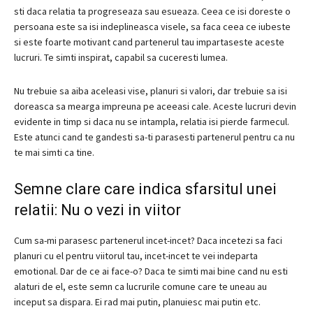
sti daca relatia ta progreseaza sau esueaza.
Ceea ce isi doreste o
persoana este sa isi indeplineasca visele, sa faca ceea ce iubeste
si este foarte motivant cand partenerul tau impartaseste aceste
lucruri.
Te simti inspirat, capabil sa cuceresti lumea.
Nu trebuie sa aiba aceleasi vise, planuri si valori, dar trebuie sa isi
doreasca sa mearga impreuna pe aceeasi cale.
Aceste lucruri devin
evidente in timp si daca nu se intampla, relatia isi pierde farmecul.
Este atunci cand te gandesti sa-ti parasesti partenerul pentru ca nu
te mai simti ca tine.
Semne clare care indica sfarsitul unei
relatii: Nu o vezi in viitor
Cum sa-mi parasesc partenerul incet-incet?
Daca incetezi sa faci
planuri cu el pentru viitorul tau, incet-incet te vei indeparta
emotional.
Dar de ce ai face-o?
Daca te simti mai bine cand nu esti
alaturi de el, este semn ca lucrurile comune care te uneau au
inceput sa dispara.
Ei rad mai putin, planuiesc mai putin etc.