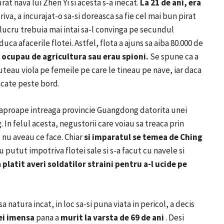
at nava lui Zhen Yi si acesta s-a inecat.
La 21 de ani, era
iva, a incurajat-o sa-si doreasca sa fie cel mai bun pirat
 lucru trebuia mai intai sa-l convinga pe secundul
duca afacerile flotei.
Astfel, flota a ajuns sa aiba 80.000 de
e ocupau de agricultura sau erau spioni.
Se spune ca a
puteau viola pe femeile pe care le tineau pe nave, iar daca
ncate peste bord.
ze aproape intreaga provincie Guangdong datorita unei
g.
In felul acesta, negustorii care voiau sa treaca prin
l nu aveau ce face.
Chiar
si imparatul se temea de Ching
 putut impotriva flotei sale si s-a facut cu navele si
a
platit averi soldatilor straini pentru a-l ucide pe
a natura incat, in loc sa-si puna viata in pericol, a decis
ei imensa
pana a
murit la varsta de 69 de ani
.
Desi