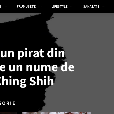
I
FRUMUSETE
LIFESTYLE
SANATATE
un pirat din
are un nume de
Ching Shih
GORIE