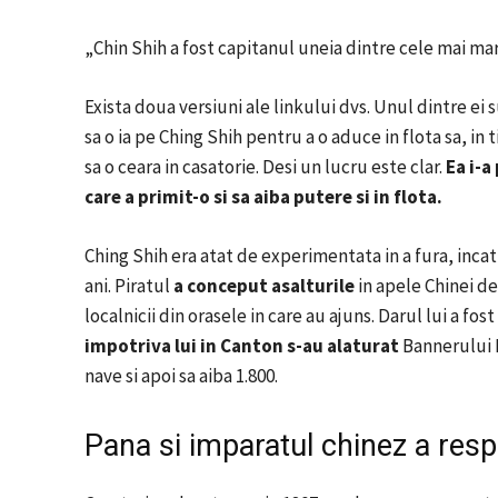
„Chin Shih a fost capitanul uneia dintre cele mai mari
Exista doua versiuni ale linkului dvs.
Unul dintre ei s
sa o ia pe Ching Shih pentru a o aduce in flota sa, in
sa o ceara in casatorie.
Desi un lucru este clar.
Ea i-a
care a primit-o si sa aiba putere si in flota.
Ching Shih era atat de experimentata in a fura, inca
ani.
Piratul
a conceput asalturile
in apele Chinei de 
localnicii din orasele in care au ajuns.
Darul lui a fost
impotriva lui in Canton s-au alaturat
Bannerului R
nave si apoi sa aiba 1.800.
Pana si imparatul chinez a resp