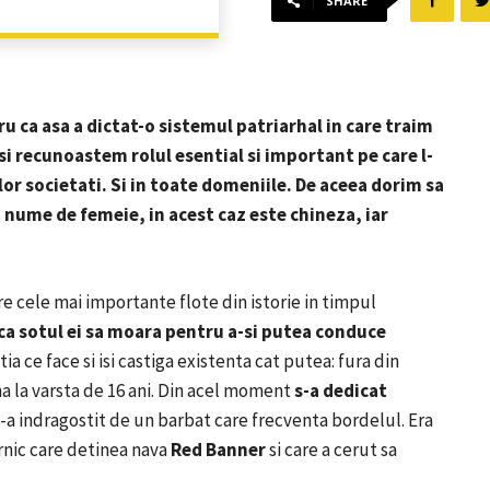
SHARE
u ca asa a dictat-o ​​sistemul patriarhal in care traim
 si recunoastem rolul
esential si important pe
care l-
elor societati.
Si
in toate domeniile.
De aceea dorim sa
n nume de femeie, in acest caz este chineza, iar
re cele mai importante flote din istorie in timpul
ca sotul ei sa moara pentru a-si putea conduce
ia ce face si isi castiga existenta cat putea: fura din
a la varsta de 16 ani.
Din acel moment
s-a dedicat
s-a indragostit de un barbat care frecventa bordelul.
Era
rnic care detinea nava
Red Banner
si care a cerut sa