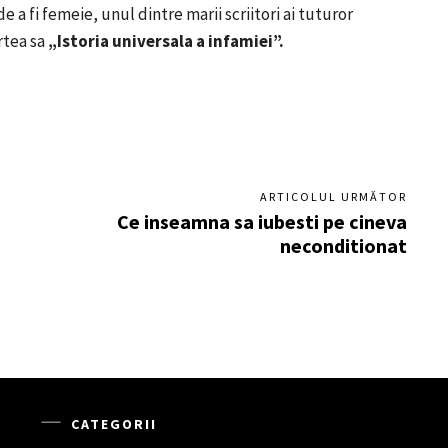
a fi femeie, unul dintre marii scriitori ai tuturor
rtea sa
„Istoria universala a infamiei”.
ARTICOLUL URMĂTOR
Ce inseamna sa iubesti pe cineva
neconditionat
CATEGORII