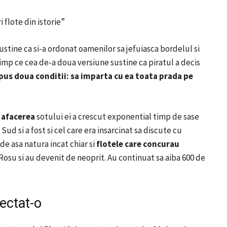
 flote din istorie”
ustine ca si-a ordonat oamenilor sa jefuiasca bordelul si
 timp ce cea de-a doua versiune sustine ca piratul a decis
 pus doua conditii: sa imparta cu ea toata prada pe
t
afacerea
sotului ei a crescut exponential timp de sase
Sud si a fost si cel care era insarcinat sa discute cu
 de asa natura incat chiar si
flotele care concurau
osu si au devenit de neoprit.
Au continuat sa aiba 600 de
ectat-o