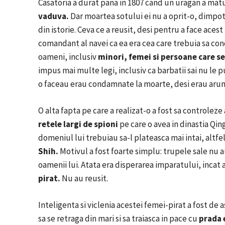
Casatoria a durat pana in 1807 cand un uragan a matur
vaduva.
Dar moartea sotului ei nu a oprit-o, dimpotr
din istorie.
Ceva ce a reusit, desi pentru a face acest
comandant al navei ca ea era cea care trebuia sa con
oameni, inclusiv
minori, femei si persoane care s
impus mai multe legi, inclusiv ca barbatii sai nu le 
o faceau erau condamnate la moarte, desi erau aru
O alta fapta pe care a realizat-o a fost sa controle
retele largi de
spioni
pe care o avea in dinastia Qin
domeniul lui trebuiau sa-l plateasca mai intai, altfe
Shih.
Motivul a fost foarte simplu: trupele sale nu au
oamenii lui.
Atata era disperarea imparatului, incat 
pirat.
Nu au reusit.
Inteligenta si viclenia acestei femei-pirat a fost de as
sa se retraga din mari si sa traiasca in pace cu
prada 