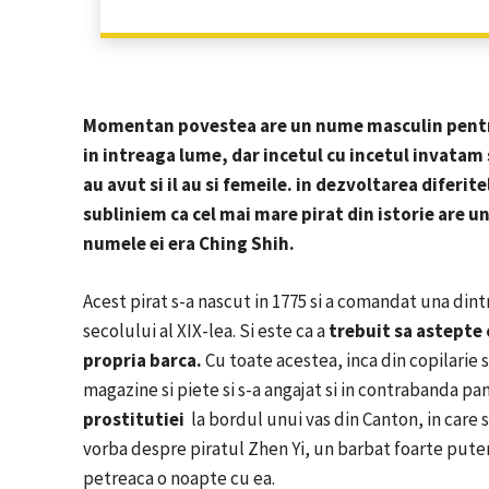
Momentan
povestea are un nume masculin
pentr
in intreaga lume, dar incetul cu incetul invatam
au avut si il au si femeile. in dezvoltarea diferit
subliniem ca cel mai mare pirat din istorie are u
numele ei era
Ching Shih.
Acest pirat s-a nascut in 1775 si a comandat una dint
secolului al XIX-lea.
Si este ca a
trebuit sa astepte 
propria barca.
Cu toate acestea, inca din copilarie st
magazine si piete si s-a angajat si in contrabanda pan
prostitutiei
la bordul unui vas din Canton, in care 
vorba despre piratul Zhen Yi, un barbat foarte pute
petreaca o noapte cu ea.